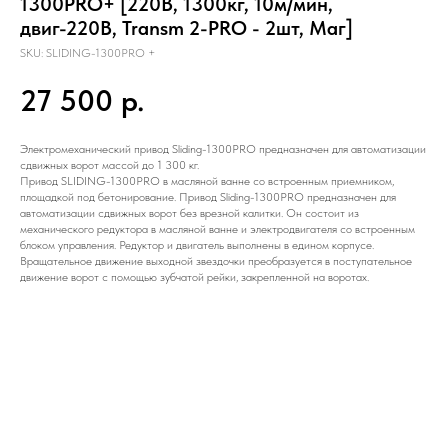
1300PRO+ [220В, 1300кг, 10м/мин,
двиг-220В, Transm 2-PRO - 2шт, Маг]
SKU:
SLIDING-1300PRO +
27 500
р.
Электромеханический привод Sliding-1300PRO предназнaчен для aвтоматизации
сдвижных ворот массой до 1 300 кг.
Привод SLIDING-1300PRO в масляной ванне со встроенным приемником,
площадкой под бетонирование. Привод Sliding-1300PRO предназначен для
автоматизации сдвижных ворот без врезной калитки. Он состоит из
механического редуктора в масляной ванне и электродвигателя со встроенным
блоком управления. Редуктор и двигатель выполнены в едином корпусе.
Вращательное движение выходной звездочки преобразуется в поступательное
движение ворот с помощью зубчатой рейки, закрепленной на воротах.