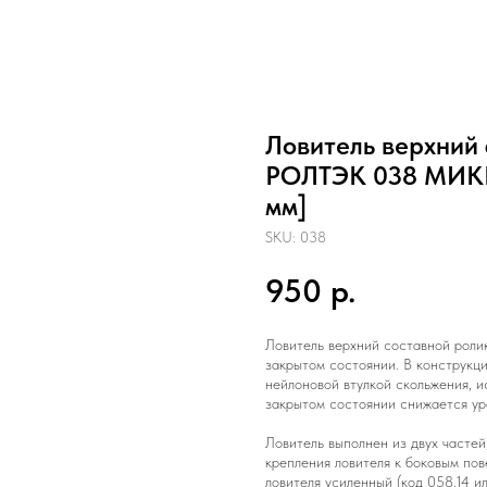
Ловитель верхний
РОЛТЭК 038 МИКР
мм]
SKU:
038
950
р.
Ловитель верхний составной роли
закрытом состоянии. В конструкц
нейлоновой втулкой скольжения, 
закрытом состоянии снижается ур
Ловитель выполнен из двух частей
крепления ловителя к боковым по
ловителя усиленный (код 058.14 и