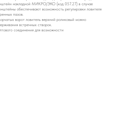
ронштейн накладной МИКРО/ЭКО (код 057.27) в случае
онштейны обеспечивают возможность регулировки ловителя
ренных пазов.
ворчатых ворот ловитель верхний роликовый можно
держивания встречных створок.
лтового соединения для возможности