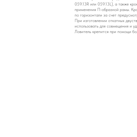
059.13R или 059.13L), а также к
применения П-образной рамы. Кр
по горизонтали за счет предусмот
При изготовлении откатных двуст
использовать для совмещения и у
Ловитель крепится при помощи бо