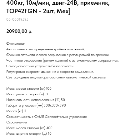
400кг, 10м/мин, двиг-24В, приемник,
TOP42FGN - 2шт, Мех]
00-00019595
20900,00
р.
Функционал
Автоматическое определение крайних положений.
Функция автоматического закрывания с регулировкой по времени.
Частичное открывание (режим калитки) с автоматическим закрыванием.
Самодиагностика устройств безопасности.
Регулировка скорости движения и скорости замедления.
Светодиодные индикаторы состояния автоматической системы.
Макс. масса створки (кг)400
Макс. длина створки (м)10
Интенсивность использования (%)50
Габариты упаковки (мм)300х370х390
Масса (кг)11
Совместимость с CAME Connectтолько управление
Ограничения
Макс. масса створки (кг) 400
Макс. ширина створки (м) 10