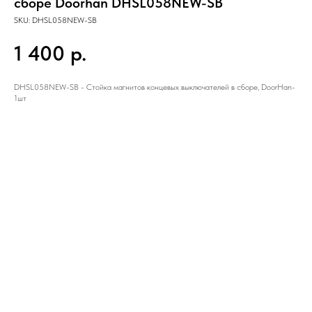
сборе Doorhan DHSL058NEW-SB
SKU:
DHSL058NEW-SB
1 400
р.
DHSL058NEW-SB - Стойка магнитов концевых выключателей в сборе, DoorHan-
1шт