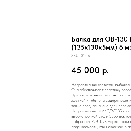
Балка для ОВ-130
(135х130х5мм) 6 м
SKU:
014.6
45 000
р.
Направляющая является наиболее 
Она обеспечивает передачу весовы
При изготовлении откатных самон
жесткой, чтобы она выдерживала
также предназначена для использо
Направляющие МАКС/RC135 изгота
высокопрочной стали S355 исключ
Выбранная РОЛТЭК марка стали п
свариваемости, где невозможно п