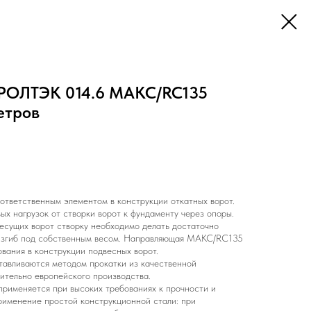
 РОЛТЭК 014.6 МАКС/RC135
етров
ответственным элементом в конструкции откатных ворот.
х нагрузок от створки ворот к фундаменту через опоры.
есущих ворот створку необходимо делать достаточно
 изгиб под собственным весом. Направляющая МАКС/RC135
вания в конструкции подвесных ворот.
вливаются методом прокатки из качественной
ительно европейского производства.
рименяется при высоких требованиях к прочности и
рименение простой конструкционной стали: при