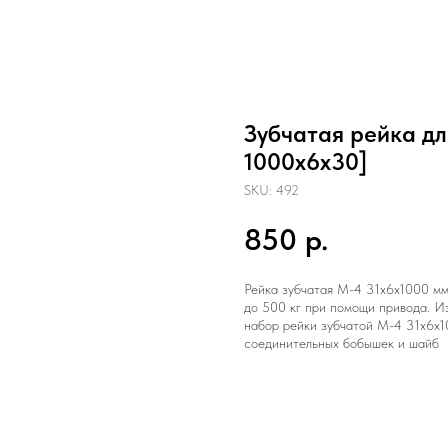
Зубчатая рейка д
1000х6х30]
SKU:
492
850
р.
Рейка зубчатая М-4 31х6х1000 мм
до 500 кг при помощи привода. И
набор рейки зубчатой М-4 31х6х10
соединительных бобышек и шайб