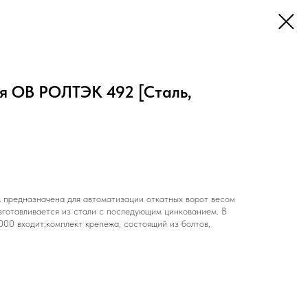
ля ОВ РОЛТЭК 492 [Сталь,
 предназначена для автоматизации откатных ворот весом
зготавливается из стали с последующим цинкованием. В
00 входит;комплект крепежа, состоящий из болтов,