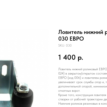
Ловитель нижний 
030 ЕВРО
SKU:
030
1 400
р.
Ловитель нижний роликовый ЕВРО 
024) в закрытом/открытом состоя
ЕВРО (код 006) и ловителем роли
увеличивает срок службы опор и, 
дополнительной опорой, минимизи
откатных ворот.
Кроме того, конструкция ловителя
створки от рабочей траектории дв
Наличие роликов резиновых в кон