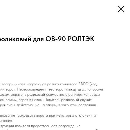
роликовый для ОВ-90 РОЛТЭК
воспринимает нагрузку от ролика концевого ЕВРО (код
нии ворот. Перераспределяя вес ворот между двумя опорами
ковым, ловитель роликовый совместно с роликом концевым
тем самым, ворот в целом. Ловитель роликовый служит
руя силы, действующие на опоры, в закрытом состоянии
 позволяет закрывать ворота при некоторых отклонениях
ижения.
струкции ловителя предотвращает повреждение