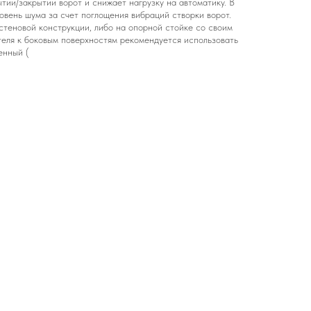
тии/закрытии ворот и снижает нагрузку на автоматику. В
овень шума за счет поглощения вибраций створки ворот.
стеновой конструкции, либо на опорной стойке со своим
теля к боковым поверхностям рекомендуется использовать
енный (