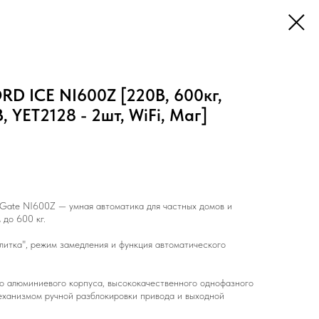
D ICE NI600Z [220В, 600кг,
, YET2128 - 2шт, WiFi, Маг]
Gate NI600Z — умная автоматика для частных домов и
 до 600 кг.
литка", режим замедления и функция автоматического
о алюминиевого корпуса, высококачественного однофазного
механизмом ручной разблокировки привода и выходной