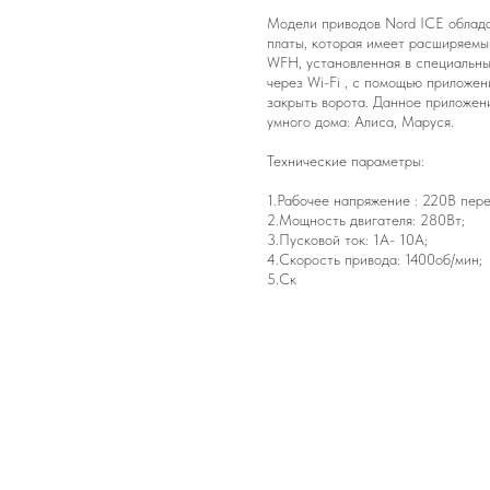
Модели приводов Nord ICE облада
платы, которая имеет расширяемы
WFH, установленная в специальны
через Wi-Fi , с помощью приложени
закрыть ворота. Данное приложе
умного дома: Алиса, Маруся.
Технические параметры:
1.Рабочее напряжение : 220В пере
2.Мощность двигателя: 280Вт;
3.Пусковой ток: 1А- 10А;
4.Скорость привода: 1400об/мин;
5.Ск