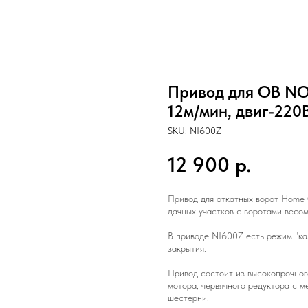
Привод для ОВ NOR
12м/мин, двиг-220В
SKU:
NI600Z
12 900
р.
Привод для откатных ворот Home 
дачных участков с воротами весом
В приводе NI600Z есть режим "ка
закрытия.
Привод состоит из высокопрочног
мотора, червячного редуктора с 
шестерни.