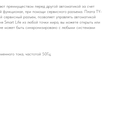
ют преимуществом перед другой автоматикой за счет
й функционал, при помощи сервисного разъема. Плата TY-
й сервисный разъем, позволяет управлять автоматикой
я Smart Life из любой точки мира, вы можете открыть или
ние может быть синхронизировано с любыми системами
менного тока, частотой 50Гц;