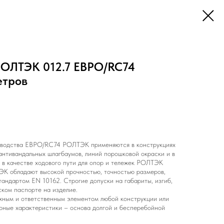
РОЛТЭК 012.7 ЕВРО/RC74
етров
зводства ЕВРО/RC74 РОЛТЭК применяются в конструкциях
 антивандальных шлагбаумов, линий порошковой окраски и в
в качестве ходового пути для опор и тележек РОЛТЭК
 обладают высокой прочностью, точностью размеров,
тандартом EN 10162. Строгие допуски на габариты, изгиб,
ском паспорте на изделие.
жным и ответственным элементом любой конструкции или
рные характеристики – основа долгой и бесперебойной