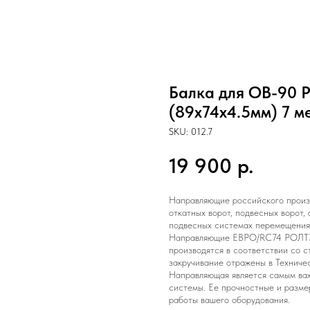
Балка для ОВ-90 
(89х74х4.5мм) 7 м
SKU:
012.7
19 900
р.
Направляющие российского прои
откатных ворот, подвесных ворот,
подвесных системах перемещения 
Направляющие ЕВРО/RC74 РОЛТЭК
производятся в соответствии со с
закручивание отражены в Техниче
Направляющая является самым ва
системы. Ее прочностные и разме
работы вашего оборудования.