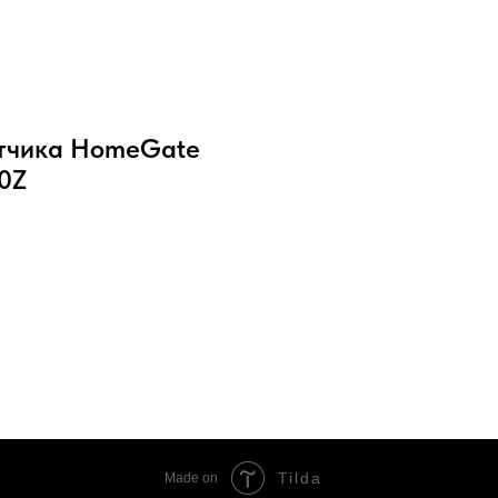
атчика HomeGate
00Z
Tilda
Made on