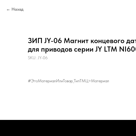
Назад
ЗИП JY-06 Магнит концевого д
для приводов серии JY LTM NI6
SKU:
JY-06
#ЭтоМатериалИлиТовар_ТипТМЦ=Материал