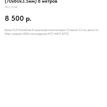
(70х60x3.5мм) 8 метров
SKU:
XLA8
8 500
р.
Балка XLA HomeGate 8 метров для откатных ворот (толщина 3,5 мм, длина 1м,
Макс нагрузка 400кг, антикоррозия, KIT1, KAV3, KIT3)