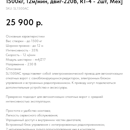
1500кг, 12м/мин, двиг-220В, RT-4 - 2шт, Мех]
SKU:
SL1500AC
25 900
р.
Основные характеристики
Вес створки - до 1500 кг
Ширина проема - до 12 м
Интенсивность - 35%
Скорость - 12 м/мин
Модуль шестерни - m4/Z17
Напряжение - 230 В
Описание
SL1500AC представляет собой электромеханический привод для автоматизации
откатных ворот с самоблокирующимся редуктором, электронным блоком
управления и встроенным радиоприемником. К приводу могут подключаться
дополнительные устройства и аксессуары.
Прекрасно подходит для автоматизации откатных ворот с средней
интенсивностью эксплуатации.
Простота и удобство монтажа;
Легкость сервисного обслуживания;
Упрощенный доступ к внутренним частям двигателя;
Встроенный блок управления с интегрированным радиоприемником;
2 четырехканальных пульта радиоуправления уже в комплекте;