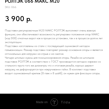
РОЛТЭК 066 МАКС М20
SKU:
066
3 900
р.
Подставки регулировочные М20 МАКС РОЛТЭК выполняют очень важную
функцию, они обеспечивают возможность регулировки положения опор МАКС
(код 008) откатных ворот как в процессе установки, так и в процессе долгих лет
эксплуатации.
Подставки изготовлены из стали с последующей оцинковкой методом
гальванизации. Размер подставки повторяет размер основания опоры и является
оптимальным для нагрузки на отрыв и на сжатие.
Четыре шпильки нужны для позиционирования опоры. Резьба на шпильках
подставок РОЛТЭК в соответствии с ГОСТ производится методом нарезки из
стального прута того же диаметра, что и итоговая резьба, хорошо держит
нагрузку, не деформируется при накручивании гайки. В комплект подставки
входит оцинкованный крепеж (8 гаек и 8 шайб), он нужен для фиксации опоры.
Tilda
Made on