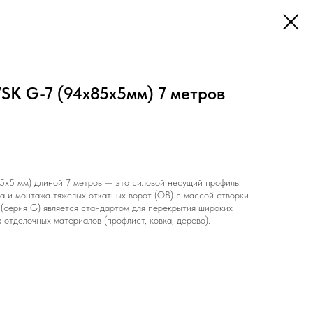
SK G-7 (94х85х5мм) 7 метров
х5 мм) длиной 7 метров — это силовой несущий профиль,
а и монтажа тяжелых откатных ворот (ОВ) с массой створки
 (серия G) является стандартом для перекрытия широких
 отделочных материалов (профлист, ковка, дерево).