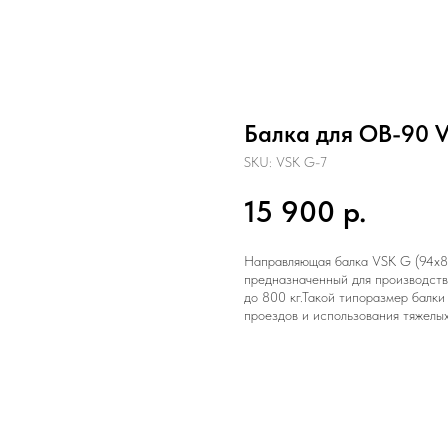
Балка для ОВ-90 V
SKU:
VSK G-7
15 900
р.
Направляющая балка VSK G (94х85
предназначенный для производств
до 800 кг.Такой типоразмер балки
проездов и использования тяжелых