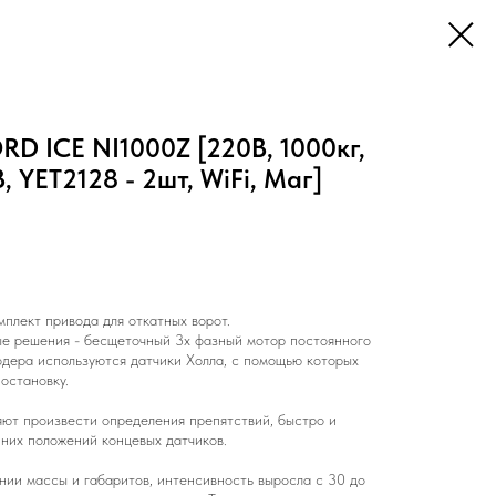
D ICE NI1000Z [220В, 1000кг,
, YET2128 - 2шт, WiFi, Маг]
мплект привода для откатных ворот.
е решения - бесщеточный 3х фазный мотор постоянного
одера используются датчики Холла, с помощью которых
остановку.
яют произвести определения препятствий, быстро и
них положений концевых датчиков.
ии массы и габаритов, интенсивность выросла с 30 до