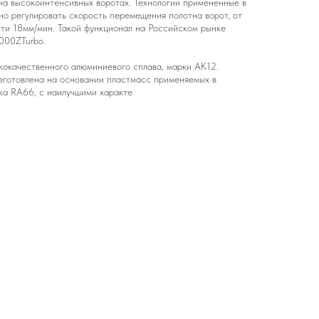
 на высокоинтенсивных воротах. Технологии примененные в
но регулировать скорость перемещения полотна ворот, от
ти 18мм/мин. Такой функционал на Российском рынке
1000ZTurbo.
кокачественного алюминиевого сплава, марки АК12.
зготовлена на основании пластмасс применяемых в
ка RA66, с наилучшими характе