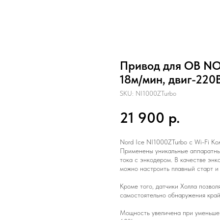
Привод для ОВ NOR
18м/мин, двиг-220В
SKU:
NI1000ZTurbo
21 900
р.
Nord Ice NI1000ZTurbo с Wi-Fi Ко
Применены уникальные аппаратны
тока с энкодером. В качестве энк
можно настроить плавный старт и 
Кроме того, датчики Холла позвол
самостоятельно обнаружения край
Мощность увеличена при уменьшен